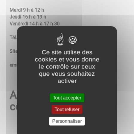
Mardi 9 h à 12 h
Jeudi 16 h à 19 h
Vendredi 14 h à 17 h 30
Tél. 03.85.44.00.18
Site Internet :
https://www.messey-sur-grosne.fr/
Ce site utilise des
cookies et vous donne
email :
mairie@messey-sur-grosne.fr
.​​​​​​​
le contrôle sur ceux
que vous souhaitez
activer
Actualité de votre
Tout accepter
commune !
Tout refuser
Personnaliser