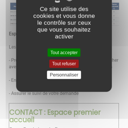
Ce site utilise des
cookies et vous donne
le contrôle sur ceux
que vous souhaitez
Espace 1er Accueil (CCSCC)
activer
Les missions :
Tout accepter
- Présenter l'offre d'accueil sur le territoire et rechercher
Tout refuser
avec vous la solution la plus adaptée à vos besoins
Personnaliser
- Enregistrer votre demande d'accueil
- Assurer le suivi de votre demande
CONTACT : Espace premier
accueil